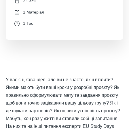
2 Сесії
1 Матеріал
1 Тест
У вас є цікава ідея, але ви не знаєте, як її втілити?
Якими мають бути ваші кроки у розробці проєкту? Як
правильно сформулювати мету та завдання проєкту,
щоб вони точно зацікавили вашу цільову групу? Як і
де шукати партнерів? Як оцінити успішність проєкту?
Мабуть, хоч раз у житті ви ставили собі ці запитання.
На них та на інші питання експерти EU Study Days