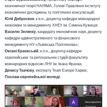
економічної теорії НАУКМА, Голові Правління Інституту
економічних досліджень та політичних консультацій;
Юлії Доброскок
, к.е.н., доцентці кафедри міжнародної
економіки та менеджменту ХНЕУ ім. Семена Кузнеця;
Василю Зеленку
, кандидату економічних наук, доценту
кафедри адміністративного та фінансового
менеджменту НУ «Львівська Політехніка»;
Оксані Краєвській
, к.п.н., доцентці кафедри
європейських та регіональних студій факультету
міжнародних відносин ЛНУ ім. Івана Франка;
Денис
у
Ткачов
у
, експерту Team Europe Харків;
Послам європейської молоді
.