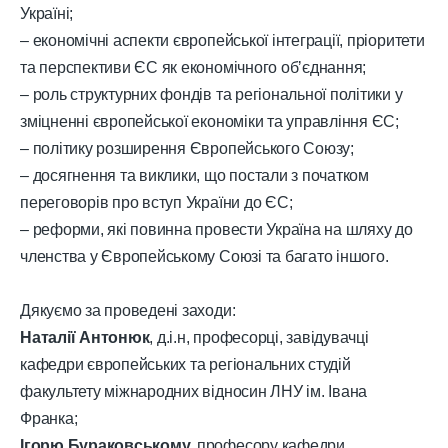
Україні;
– економічні аспекти європейської інтеграції, пріоритети
та перспективи ЄС як економічного обʼєднання;
– роль структурних фондів та регіональної політики у
зміцненні європейської економіки та управління ЄС;
– політику розширення Європейського Союзу;
– досягнення та виклики, що постали з початком
переговорів про вступ України до ЄС;
– реформи, які повинна провести Україна на шляху до
членства у Європейському Союзі та багато іншого.
Дякуємо за проведені заходи:
Наталії Антонюк
, д.і.н, професорці, завідувачці
кафедри європейських та регіональних студій
факультету міжнародних відносин ЛНУ ім. Івана
Франка;
Ігорю Бураковському,
професору кафедри