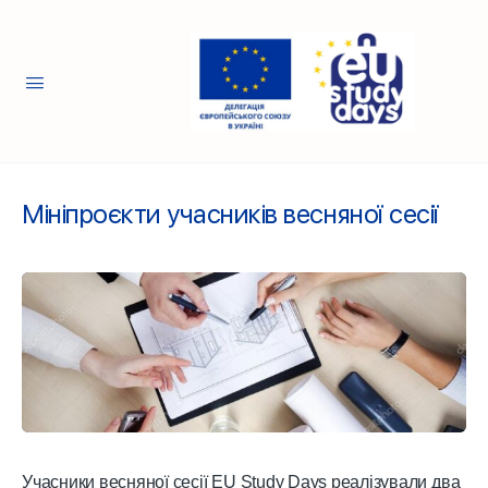
Мініпроєкти учасників весняної сесії
Учасники весняної сесії EU Study Days реалізували два