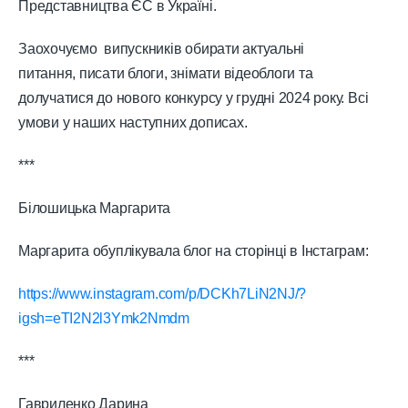
Представництва ЄС в Україні.
Заохочуємо випускників обирати актуальні
питання, писати блоги, знімати відеоблоги та
долучатися до нового конкурсу у грудні 2024 року. Всі
умови у наших наступних дописах.
***
Білошицька Маргарита
Маргарита обуплікувала блог на сторінці в Інстаграм:
https://www.instagram.com/p/DCKh7LiN2NJ/?
igsh=eTI2N2l3Ymk2Nmdm
***
Гавриленко Дарина