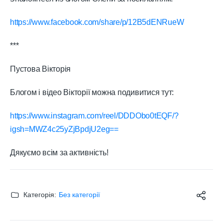
https://www.facebook.com/share/p/12B5dENRueW
***
Пустова Вікторія
Блогом і відео Вікторії можна подивитися тут:
https://www.instagram.com/reel/DDDObo0tEQF/?
igsh=MWZ4c25yZjBpdjU2eg==
Дякуємо всім за активність!
Категорія:
Без категорії