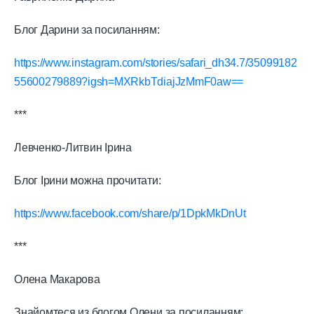
Блог Дарини за посиланням:
https://www.instagram.com/stories/safari_dh34.7/35099182
55600279889?igsh=MXRkbTdiajJzMmF0aw==
***
Левченко-Литвин Ірина
Блог Ірини можна прочитати:
https://www.facebook.com/share/p/1DpkMkDnUt
***
Олена Макарова
Знайомтеся из блогом Олени за посиланням: