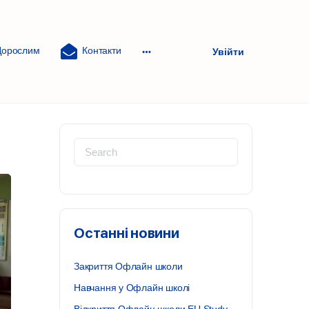
Дорослим
Контакти
Увійти
More
options
Search
for:
Останні новини
Закриття Офлайн школи
Навчання у Офлайн школі