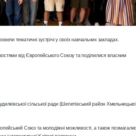
овели тематичні зустрічі у своїх навчальних закладах.
востями від Європейського Союзу та поділилися власним
дилківської сільської ради (Шепетівський район Хмельницько
ропейський Союз та молодіжні можливості, а також позмагали