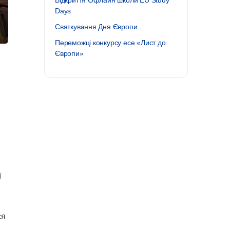
Відкриття Офлайн школи EU Study
Days
Святкування Дня Європи
Переможці конкурсу есе «Лист до
Європи»
ї
ся