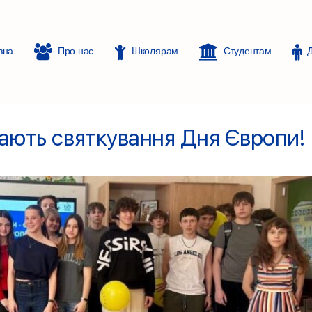
вна
Про нас
Школярам
Студентам
ають святкування Дня Європи!