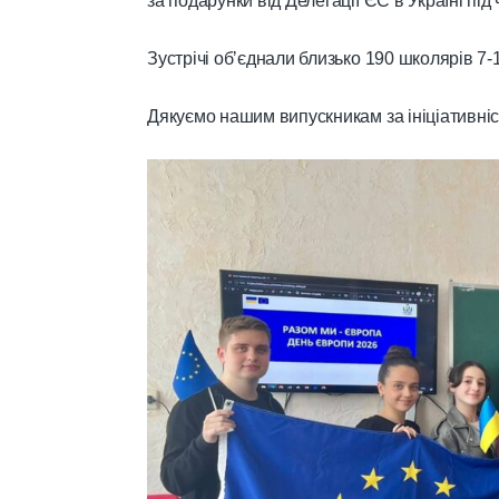
за подарунки від Делегації ЄС в Україні під
Зустрічі обʼєднали близько 190 школярів 7-
Дякуємо нашим випускникам за ініціативні