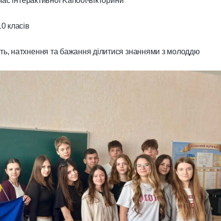
 час інтерактивної Kahoot-вікторини
10 класів
сть, натхнення та бажання ділитися знаннями з молоддю