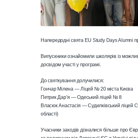
Напередодні свята EU Study Days Alumni пр
Випускники ознайомили школярів із можли
досвідом участі у програмі.
До святкування долучилися:
Гончар Мілена — Ліцей № 20 міста Києва
Петрик Дарʼя — Одеський ліцей № 8
Власюк Анастасія — Судилківський ліцей Су
області)
Учасники заходів дізналися більше про Єв