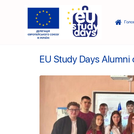
Голо
EU Study Days Alumni