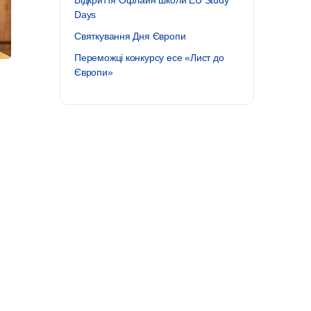
Відкриття Офлайн школи EU Study
Days
Святкування Дня Європи
Переможці конкурсу есе «Лист до
Європи»