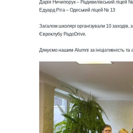
Дарія Ничипорук – Радивилівський ліцей №
Едуард Ріга – Одеський ліцей № 13
Загалом школярі організували 10 заходів, з
Євроклубу РадоDrive.
Дякуємо нашим Alumni за ініціативність та 