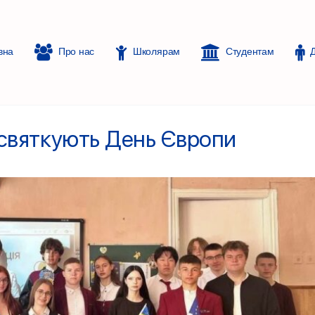
вна
Про нас
Школярам
Студентам
 святкують День Європи