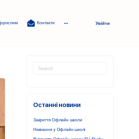
Дорослим
Контакти
Увійти
More
options
Search
for:
Останні новини
Закриття Офлайн школи
Навчання у Офлайн школі