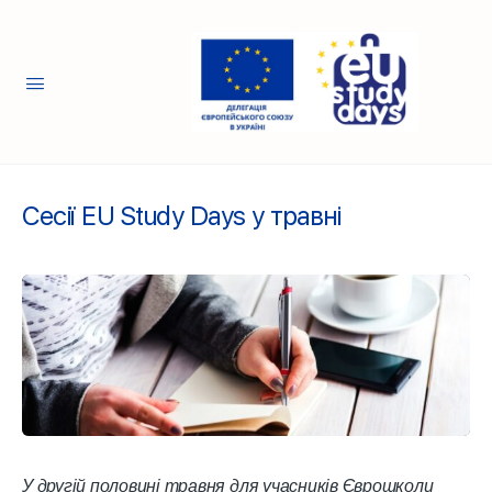
Сесії EU Study Days у травні
У другій половині травня для учасників Єврошколи