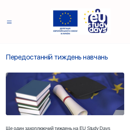
Передостанній тиждень навчань
Ще один захоплюючий тиждень на EU Study Days